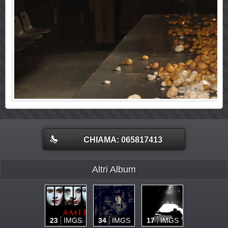
CHIAMA: 065817413
Altri Album
23
IMGS
34
IMGS
17
IMGS